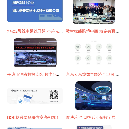
地铁2号线南延线开通 串起光谷数字内容产业的创新明珠
数智赋能跨境电商 校企共育应用新才——教务处与阿里巴巴面向抚远校区推进产教融合课程共建新模式
平凉市消防救援支队 数字化预案评比活动引领救援能力再升级
京东云东坡数字经济产业园 赋能创新的一站式服务体系
BOE物联网解决方案亮相2019中国电子信息博览会(CITE)，助力数字化转型
魔法境 全息投影引领数字展馆设计新范式